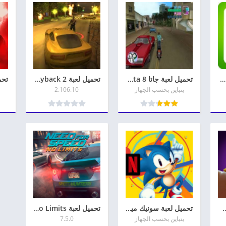
تنزيل لعبة دومينو domino cafe apk جميع الاصدارات مجاناً
تحميل لعبة جاتا 8 gta كاملة مجانا رابط مباشر
تحميل لعبة Payback 2 للاندرويد اخر اصدار
يتباين بحسب الجهاز
2.106.10
كلانس Clash of Clans للأندرويد وللأيفون
تحميل لعبة سونيك مينيا Sonic Mania برابط مباشر
تحميل لعبة Need for Speed No Limits للأندرويد 2026
يتباين بحسب الجهاز
7.5.0