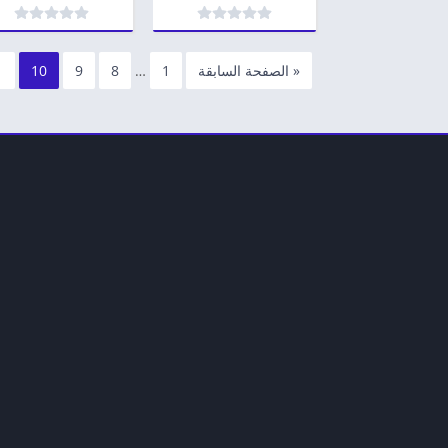
« الصفحة السابقة
1
…
8
9
10
1