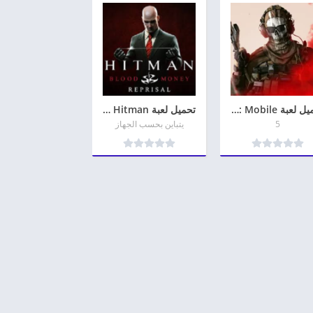
تحميل لعبة Call of Duty: Mobile كول أوف ديوتي بلاك اوبس للاندرويد
تحميل لعبة Hitman للكمبيوتر وللأندرويد أخر تحديث
5
يتباين بحسب الجهاز