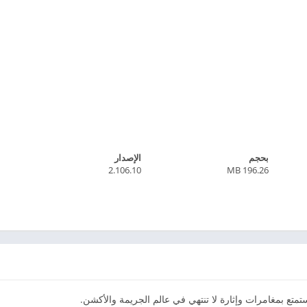
بحجم
الإصدار
2.106.10
196.26 MB