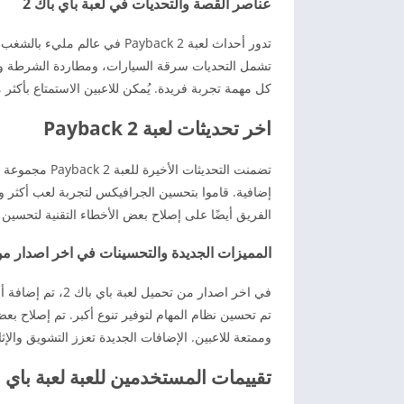
عناصر القصة والتحديات في لعبة باي باك 2
تدور أحداث لعبة Payback 2 ف
تشمل التحديات سرقة السيارات، ومطاردة الشرطة وال
كل مهمة تجربة فريدة. يُمكن للاعبين الاستمتاع بأكثر من 50 حدثا مختلفًا. تقدم كل تحدٍ تقييما خاصا وأهدافاً محددة يجب 
اخر تحديثات لعبة Payback 2
تضمنت التحديثا
إضافية. قاموا بتحسين الجرافيكس لتجربة لعب أكثر واق
الفريق أيضًا على إصلاح بعض الأخطاء التقنية لتحسين أ
المميزات الجديدة والتحسينات في اخر اصدار من لعبة  2
في اخر اصدار من ت
تم تحسين نظام المهام لتوفير تنوع أكبر. تم إصلاح بع
وممتعة للاعبين. الإضافات الجديدة تعزز التشويق والإثا
تقييمات المستخدمين للعبة لعبة باي با