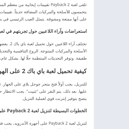
تلقى لعبة Payback 2 تقييمات إيجابي
يتحمسون للأسلحة والمركبات المضافة حديثاً. تقييمات 
على أنها ممتعة ومشوقة. يتمثل العيب الرئيسي في بعض ا
استعراضات وآراء اللاعبين حول تجربتهم في لعبة yback 2
تختلف آراء
الأسلحة والمركبات المتنوعة. الروح التنافسية والتحدي
طفيفة. وتوفر التحديثات المنتظمة حلًا لها. بشكل عام
كيفية تحميل لعبة باي باك 2 على الهواتف الذكية
عليها. بعد ذلك، يتم النقر على “تثبيت”. يجب الانتظار حت
ينصح بتوفير إنترنت قوي لعملية التنزيل.
الخطوات البسيطة لتنزيل لعبة Payback 2 على أجهزة الأندرويد