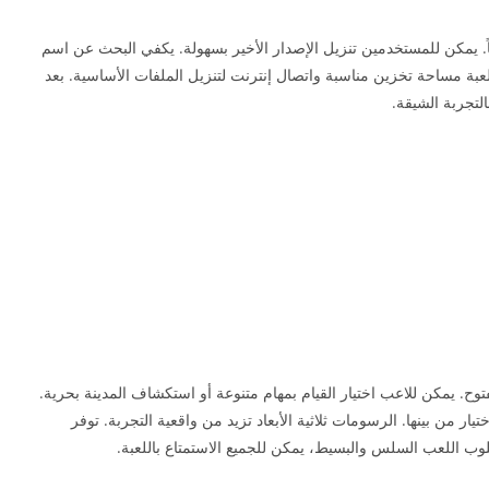
بة Payback 2 على متجر Google Play مجاناً. يمكن للمستخدمين تنزيل الإصدار الأخير بسهولة. يكفي البحث عن اسم
للعبة مساحة تخزين مناسبة واتصال إنترنت لتنزيل الملفات الأساسية. بعد
التجربة الشيقة.
توح. يمكن للاعب اختيار القيام بمهام متنوعة أو استكشاف المدينة بحرية.
ار من بينها. الرسومات ثلاثية الأبعاد تزيد من واقعية التجربة. توفر
أسلوب اللعب السلس والبسيط، يمكن للجميع الاستمتاع باللعبة.