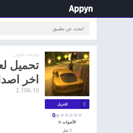
Home
/
الألعاب
اخر اصدا
2.106.10
للتنزيل
0
/5
الأصوات:
0
نقل