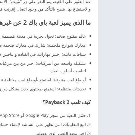
عند العثور على اللعبة، يتم النقر على زر “تثبيت”. الان
والاستمتاع بها. ينصح بالتأكد من وجود اتصال إنترنت ق
ما الذي يميز لعبة باي باك 2 عن غيرها من الألعاب؟
عالم مفتوح ضخم: تجول بحرية في مدينة مُصممة بعن
معارك شوارع ملحمية: شارك في معارك ضخمة ضد 
سباقات قاتلة: اختبر مهاراتك في القيادة و تنافس 
تشكيلة واسعة من المركبات: اختر من بين مركبات مت
لتناسب أسلوب لعبك.
أوضاع لعب متنوعة: استمتع بأوضاع لعب مختلفة تنا
تحديثات منتظمة: استمتع بمحتوى جديد بشكل دوري
كيف تلعب Payback 2؟
حمّل اللعبة من متجر Google Play أو App Store.
اتبع التعليمات التي تظهر على الشاشة لإنشاء حسا
اختر وضع اللعب الذي تفضله.