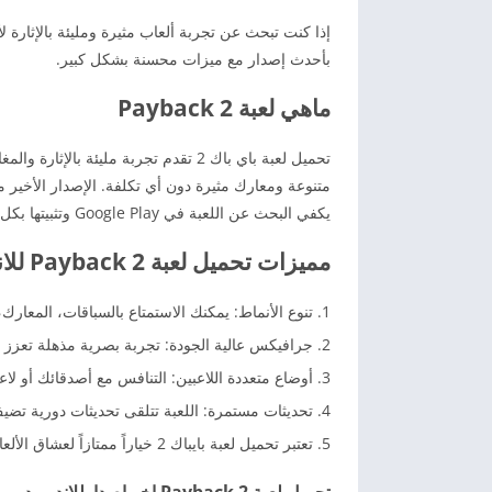
بأحدث إصدار مع ميزات محسنة بشكل كبير.
ماهي لعبة Payback 2
تحميل لعبة باي باك 2 تقدم تجربة مليئ
متنوعة ومعارك مثيرة دون أي تكلفة. الإصدار الأخير متا
يكفي البحث عن اللعبة في Google Play وتثبيتها بكل سهولة. لا تفوت فرصة خوض هذه التجربة الرائعة!
مميزات تحميل لعبة Payback 2 للاندرويد:
تنوع الأنماط: يمكنك الاستمتاع بالسباقات، المعارك،
جرافيكس عالية الجودة: تجربة بصرية مذهلة تعزز 
أوضاع متعددة اللاعبين: التنافس مع أصدقائك أو لاع
تحديثات مستمرة: اللعبة تتلقى تحديثات دورية تض
تعتبر تحميل لعبة بايباك 2 خياراً ممتازاً لعشاق الألعاب الحركية والإثارة، فلا تتردد في تحميلها على جهازك الأندرويد اليوم.
تحميل لعبة Payback 2 اخر اصدارللاندرويد