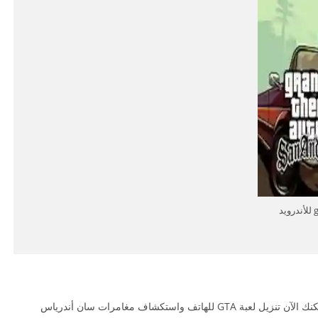
تحميل لعبة سان اندرس gta san andreas للأندرويد
تعد لعبة GTA خياراً مثالياً لمحبي الألعاب المفتوحة. يمكنك الآن تنزيل لعبة GTA للهاتف واستكشاف مغامرات سان أندرياس