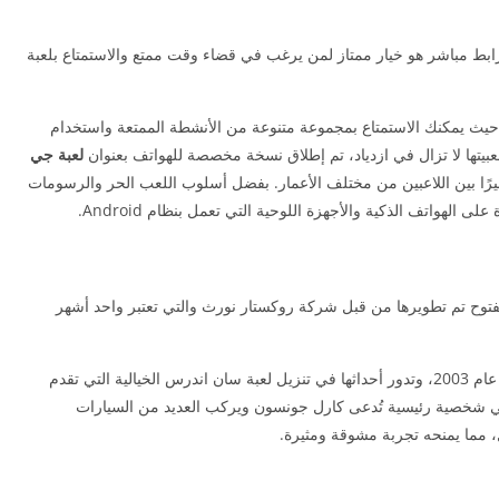
عبة GTA San Andreas للأندرويد برابط مباشر هو خيار ممتاز لمن يرغب في قضاء وقت ممتع والاستمتاع بلعبة
ت، حيث يمكنك الاستمتاع بمجموعة متنوعة من الأنشطة الممتعة واستخدام
يتها لا تزال في ازدياد، تم إطلاق نسخة مخصصة للهواتف بعنوان
لعبة جي
بيرًا بين اللاعبين من مختلف الأعمار. بفضل أسلوب اللعب الحر والرسومات
الهواتف الذكية والأجهزة اللوحية التي تعمل بنظام Android.
فتوح تم تطويرها من قبل شركة روكستار نورث والتي تعتبر واحد أشهر
تم إصدار لعبة تحميل جتيا ساندرياس للهاتف apk في عام 2003، وتدور أحداثها في تنزيل لعبة سان اندرس الخيالية التي تقدم
في شخصية رئيسية تُدعى كارل جونسون ويركب العديد من السيارات
، مما يمنحه تجربة مشوقة ومثيرة.