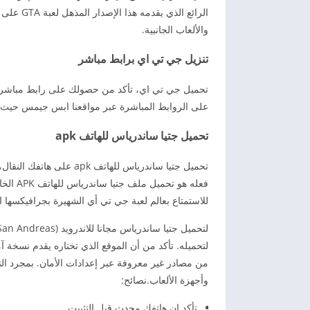
الرائع ا
والألعاب الجانبية.
تنزيل جي تي اي برابط مباشر
تحميل جي تي اي، تأكد من حصولك على رابط مباشر للت
على الروابط المباشرة عبر مواقعنا ابس جيمس حيث 
تحميل جتيا ساندرياس للهاتف apk
تحميل جتيا ساندرياس للها
فعله هو
للاستمتاع بعالم لعبة جي تي أي الشهيرة بجرافيكسها ال
لتحميله. تأكد من أن الموقع الذي تختاره يقدم نسخة آ
من مصادر غير معروفة عبر إعدادات الأمان. بمجرد التثب
وأجهزة الألعاب.نصائح:
تأكد ان هاتفك محدث قبل التثبيت.