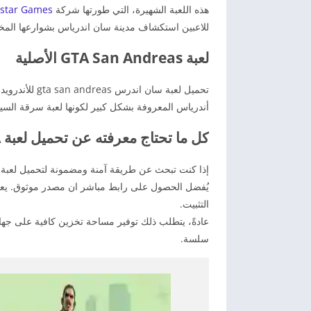
هذه اللعبة الشهيرة، التي طورتها شركة
star Games
للاعبين استكشاف مدينة سان اندرياس بشوارعها المخت
لعبة GTA San Andreas الأصلية
تحميل لعبة سان اندرس gta san andreas للأندرويد مجاناً يمكنك
أندرياس المعروفة بشكل كبير لكونها لعبة سرقة السيا
كل ما تحتاج معرفته عن تحميل لعبة GTA للهاتف مجانا
يُفضل الحصول على رابط مباشر ان مصدر موثوق. يعتب
التثبيت.
عادةً، يتطلب ذلك توفير مساحة تخزين كافية على جها
سلسة.