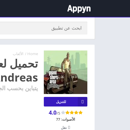
Home
/
الألعاب
Andreas للاندرو
يتباين بحسب الج
للتنزيل
4.0
/5
الأصوات:
77
نقل