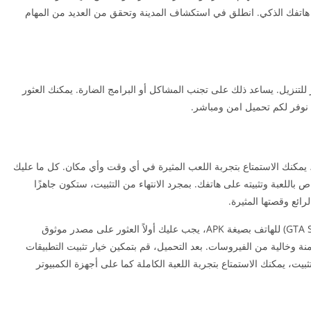
لذي يقدمه هذا الإصدار المذهل لعبة GTA على هاتفك الذكي. انطلق في استكشاف المدينة وتحقق من العديد من المهام
نزيل. يساعد ذلك على تجنب المشاكل أو البرامج الضارة. يمكنك العثور
نوفر لكم تحميل امن ومباشر.
تف apk على هاتفك النقال، يمكنك الاستمتاع بتجربة اللعب المثيرة في أي وقت وأي مكان. كل ما عليك
 تحميل ملف جتيا ساندرياس للهاتف APK الخاص باللعبة وتثبيته على هاتفك. بمجرد الانتهاء من التثبيت، ستكون جاهزًا
رائع وقصتها المثيرة.
لتحميل جتيا ساندرياس مجانا للاندرويد (GTA San Andreas) للهاتف بصيغة APK، يجب عليك أولاً العثور على مصدر موثوق
منة وخالية من الفيروسات. بعد التحميل، قم بتمكين خيار تثبيت التطبيقات
يت، يمكنك الاستمتاع بتجربة اللعبة الكاملة كما على أجهزة الكمبيوتر