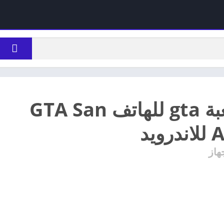
تحميل لعبة gta للهاتف GTA San
يد
هاز