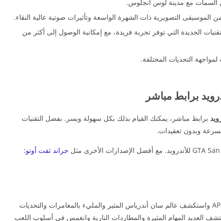
ن السمات مع مدينة لوس أنجلوس.
ن الموسيقى التصويرية ذات الشهرة الواسعة وتأثيرات صوتية عالية النقاء.
قنيات الجديدة التي توفر تجربة فريدة، مع إمكانية الوصول إلى أكثر من
لمواجهة التحديات المختلفة.
برابط مباشر، يمكنك القيام بذلك بكل سهولة ويسر. بفضل التقنيات
 بسرعة وبدون تعقيدات.
جراند ثفت أوتو:
استمتع الآن بـ تحميل لعبة GTA للهاتف مجانا بصيغة APK واستكشف عالم سان أندرياس المثير والمليء بالمغامرات والتحديات
 اكتشف العديد المهام المثيرة والمطاردات النارية وانغمس في أسلوب اللعب