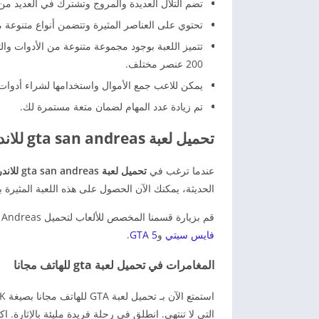
تضم التلال العديدة والمروج وتشترك في العديد م
تحتوي على العناصر المثيرة وتتضمن أنواع متنوعة م
تتميز اللعبة بوجود مجموعة متنوعة من الأدوات والت
200 عنصر مختلف.
يمكن للاعب جمع الأموال واستخدامها لشراء أدوات 
تم زيادة عدد المهام لضمان متعة مستمرة لك.
تحميل لعبة gta san andreas للاندرويد برابط مباشر
عندما ترغب في
تحميل لعبة gta san andreas للاندرويد
الحديثة، يمكنك الآن الحصول على هذه اللعبة المثيرة
قم بزيارة قسمنا المخصص للألعاب لتحميل GTA San Andreas للأندرويد. مع أفضل الإصدارات الأخرى مثل
فايس سيتي
و
GTA 5
.
المغامرات في تحميل لعبة gta للهاتف مجانا
التي لا تنتهي. انطلق في رحلة فريدة مليئة بالإثارة.