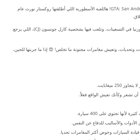
إذا كنت من عشاق الألعاب، فبالتأكيد سمعت عن GTA: San Andreas! هاللعبة الأسطورية اللي أطلقتها روكستار نورث عام
تدور أحداثها في عالم مفتوح مستوحى من ولاية كاليفورنيا في التسعينات، وتلعب فيها بشخصية كارل جونسون (CJ)، اللي يرجع
 وتحديات، وتعيش مغامرات مجنونة ما تخلص! 😍 إذا ما جربتها للحين،
 تشعر وكأنك تعيش الواقع فعلاُ.
ها تحتوي على 400 سيارة.
لأدوات والأساليب للدفاع عن النفس.
يادة السيارات وخوض أكثر المغامرات تحديا.