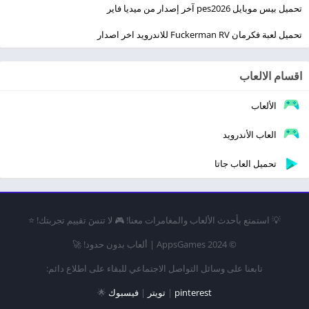
تحميل بيس موبايل pes2026 آخر إصدار من ميديا فاير
تحميل لعبة فكرمان Fuckerman RV للاندرويد اخر اصدار
اقسام الالعاب
الألعاب
العاب الأندرويد
تحميل العاب جاتا
💡 استمتع بأحدث الألعاب والمغامرات معنا! 🎮 لا تنسَ تقييم تجربتك! ⭐
© 2024 AppsGames | ألعاب بدون حدود! 🚀
تابعنا على وسائل التواصل الاجتماعي للبقاء على اطلاع دائم:
pinterest
|
تويتر
|
فيسبوك
🌟