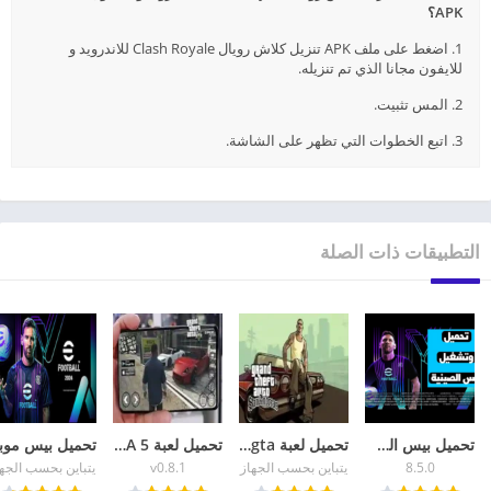
APK؟
1. اضغط على ملف APK تنزيل كلاش رويال Clash Royale للاندرويد و
للايفون مجانا الذي تم تنزيله.
2. المس تثبيت.
3. اتبع الخطوات التي تظهر على الشاشة.
التطبيقات ذات الصلة
تحميل بيس الصينية eFootball China 2026 أحدث إصدار
تحميل لعبة gta للهاتف GTA San Andreas للاندرويد
تحميل لعبة GTA 5 للاندرويد apk + data الاصلية برابط مباشر
8.5.0
يتباين بحسب الجهاز
v0.8.1
يتباين بحسب الجه