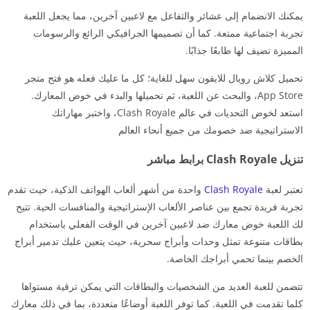
يمكنك الانضمام إلى عشائر والتفاعل مع لاعبين آخرين، مما يجعل اللعبة
تجربة اجتماعية ممتعة. كما أن تصميمها الجرافيكي الرائع والرسومات
المميزة تضيف لها طابعًا جذابًا.
تحميل كلاش رويال للايفون سهل للغاية؛ كل ما عليك فعله هو فتح متجر
App Store، والبحث عن اللعبة، ثم تحميلها والبدء في خوض المعارك.
استعد لخوض التحديات في عالم Clash Royale، واختبر مهاراتك
الاستراتيجية ضد خصومك من جميع أنحاء العالم
تنزيل Clash Royale برابط مباشر
تعتبر لعبة
Clash Royale
واحدة من أشهر ألعاب الهواتف الذكية، حيث تقدم
تجربة فريدة تجمع بين عناصر الألعاب الإستراتيجية والمنافسات الحية. تتيح
لك اللعبة خوض معارك ضد لاعبين آخرين في الوقت الفعلي باستخدام
بطاقات متنوعة تمثل وحدات وأبراج سحرية، حيث يتعين عليك تدمير أبراج
الخصم بينما تحمي أبراجك الخاصة.
تتضمن للعبة العديد من الشخصيات والبطاقات التي يمكن ترقية مستواها
كلما تقدمت في اللعبة. كما توفر اللعبة أوضاعًا متعددة، بما في ذلك معارك