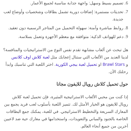
تصميم بسيط وسهل: واجهة جذابة مناسبة لجميع الأعمار.
تحديثات مستمرة: إضافات دورية تشمل بطاقات وشخصيات وأوضاع لعب
جديدة.
روابط مباشرة وآمنة: سهولة التحميل من المتاجر الرسمية دون تعقيد.
دعم للهواتف الذكية: متوافقة مع معظم الأجهزة وتعمل بسلاسة.
هل تبحث عن ألعاب مشابهة تقدم نفس النوع من الاستراتيجيات والمنافسة؟
لدينا العديد من الألعاب التي ستنال إعجابك مثل
لعبة كلاش اوف كلانس
و
Brawl Stars
او
تحميل لعبة ببجي الكورية
. اختر اللعبة التي تناسبك وابدأ
رحلتك الآن.
حول تحميل كلاش رويال للايفون مجانا
إذا كنت من محبي الألعاب الاستراتيجية المثيرة، فإن تحميل لعبة كلاش
رويال للايفون هو الخيار الأمثل لك. تتميز اللعبة بأسلوب لعب فريد يجمع بين
المعارك السريعة والتخطيط الاستراتيجي. في للعبة، يمكنك جمع البطاقات
الخاصة بالجنود والمباني والتعويذات، واستخدامها في معارك حية ضد لاعبين
آخرين من جميع أنحاء العالم.