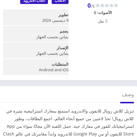
الألعاب
العاب الأندرويد
0
/5
الأصوات:
0
تطوير
9 ديسمبر، 2024
نقل
بحجم
يتباين بحسب الجهاز
الإصدار
يتباين بحسب الجهاز
المتطلبات
Android and iOS
وصف
تنزيل كلاش رويال للايفون والاندرويد استمتع بمعارك استراتيجية مثيرة في
كلاش رويال! تحدّ لاعبين من جميع أنحاء العالم، اجمع البطاقات، وطور
استراتيجياتك للفوز في معارك حية. حمل اللعبة الآن مجانًا سواء من App
Store للايفون أو من Google Play للاندرويد وابدأ مغامرتك في عالم Clash