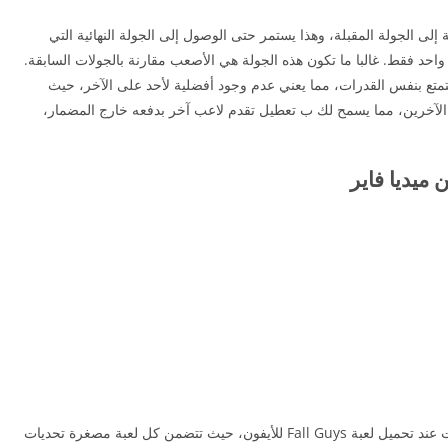
لى الجولة المقبلة، وهذا يستمر حتى الوصول إلى الجولة النهائية التي
 واحد فقط. غالبا ما تكون هذه الجولة هي الأصعب مقارنة بالجولات السابقة.
 في تحميل لعبة Fall Guys للأيفون تتمتع بنفس القدرات، مما يعني عدم وجود أفضلية لأحد على الآخر، حيث
لآخرين، مما يسمح لك ب تعطيل تقدم لاعب آخر بدفعه خارج المضمار،
 ميديا فاير
الجولات: يمكنك الاستمتاع بحوالي 54 نوعا من الجولات عند تحميل لعبة Fall Guys للأيفون، حيث تتضمن كل لعبة مصغرة تحديات