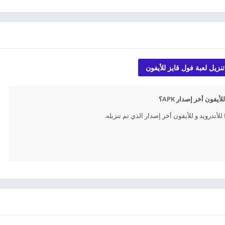
تنزيل لعبة فول قايز للأيفون