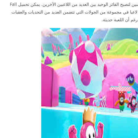
مواجهة العقبات وتحدي قوانين الفيزياء وتجاوز المنافسين لتصبح الفائز الوحيد بين العديد من اللاعبين الآخرين. يمكن تحميل Fall
Guy والاندرويد، ويتنافس في اللعبة ما يصل إلى 60 لاعبا في مجموعة من الجولات التي تتضمن العديد من التحديات والعقبات
غم أن اللعبة حديثة.