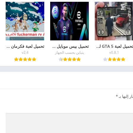
تحميل لعبة GTA 5 للاندرويد apk + data الاصلية برابط مباشر
تحميل بيس موبايل pes2026 آخر إصدار من ميديا فاير
تحميل لعبة فكرمان Fuckerman RV للاندرويد اخر اصدار
v0.8.1
يتباين بحسب الجهاز
v2.4
 إليها بـ
*