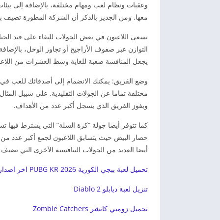
وعقبات ونظام لعب ومهام مختلفة، بالإضافة إلى بيئات 
معها. ومن الجدير بالذكر أن الشركة المطورة تضيف ب
يسعى اللاعبون في بعض الجولات للبقاء على قيد الحي
التوازن عبر صفوف الأراجيح أو تجاوز الوحل، بالإضافة 
يجعل المنافسة صعبة للغاية وسط العشرات من اللاعبي
وضع الفريق: يمكنك الانضمام إلى أصدقائك للعب في 
مختلفة تماما عن الجولات التقليدية. على سبيل المثال،
ويفوز الفريق الذي يسجل أكبر عدد من الأهداف.
كما تتوفر أيضا جولة “كرة السلة” التي يشترط فيها تس
حصار البيض حيث يتسابق اللاعبون لجمع أكبر عدد من 
أيضا العديد من الجولات التنافسية الأخرى التي تضيف ج
تحميل لعبة ببجي الكورية PUBG KR 2026 اخر اصدار
تنزيل لعبة ديابلو 2 Diablo
تحميل زومبي كاتشر Zombie Catchers