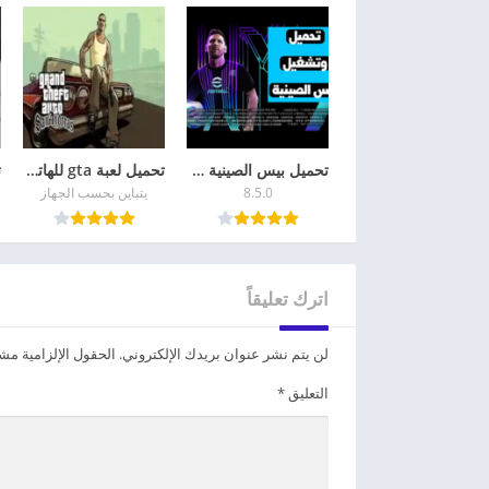
تحميل بيس الصينية eFootball China 2026 أحدث إصدار
تحميل لعبة gta للهاتف GTA San Andreas للاندرويد
8.5.0
يتباين بحسب الجهاز
اترك تعليقاً
لن يتم نشر عنوان بريدك الإلكتروني.
الحقول الإلزامية مشار
التعليق
*