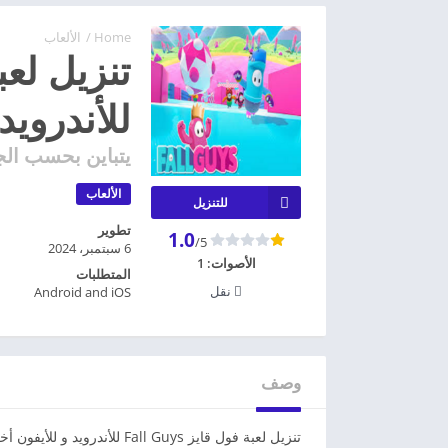
Home
/
الألعاب
للأندرويد
يتباين بحسب الج
الألعاب
للتنزيل
تطوير
1.0
/5
6 سبتمبر، 2024
الأصوات:
1
المتطلبات
نقل
Android and iOS
وصف