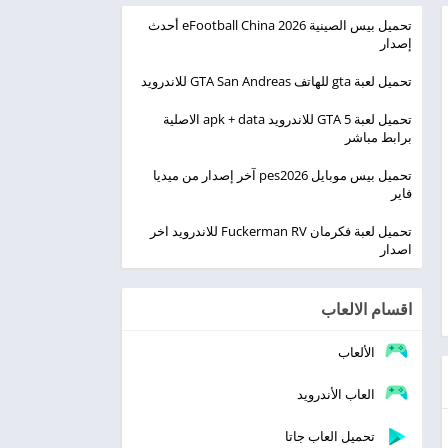
تحميل بيس الصينية eFootball China 2026 أحدث
إصدار
تحميل لعبة gta للهاتف GTA San Andreas للاندرويد
تحميل لعبة GTA 5 للاندرويد apk + data الاصلية
برابط مباشر
تحميل بيس موبايل pes2026 آخر إصدار من ميديا
فاير
تحميل لعبة فكرمان Fuckerman RV للاندرويد اخر
اصدار
اقسام الالعاب
الألعاب
العاب الأندرويد
تحميل العاب جاتا