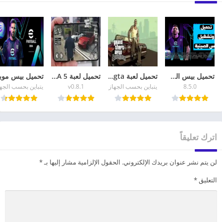
تحميل بيس الصينية eFootball China 2026 أحدث إصدار
تحميل لعبة gta للهاتف GTA San Andreas للاندرويد
تحميل لعبة GTA 5 للاندرويد apk + data الاصلية برابط مباشر
8.5.0
يتباين بحسب الجهاز
v0.8.1
يتباين بحسب الجه
اترك تعليقاً
لن يتم نشر عنوان بريدك الإلكتروني.
الحقول الإلزامية مشار إليها بـ
*
التعليق
*