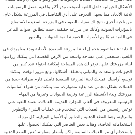
الأشكال الحيوانية داخل اللعبة أصبحت تبدو أكثر واقعية بفضل الرسومات
ثلاثية الأبعاد، مما يسهل التعرف على أدق التفاصيل في المزرعة بشكل عام.
من ناحية أخرى، تتيح لك تقنيات الصوت في المزرعة السعيدة الاستمتاع
بالمؤثرات الصوتية وكأنك في مزرعة حقيقية، حيث تتطابق أصوات الماعز
في اللعبة تمامًا مع الأصوات الحقيقية لبقية الحيوانات والطيور.
البداية: عندما تقوم بتحميل لعبة المزرعة السعيدة الأصلية وبدء مغامرتك في
اللعب، ستحصل على مساحة واسعة من الأرض الخصبة التي يمكنك زراعتها
لبناء مزرعتك عليها. توفر لك هذه المساحة إمكانية احتواء عدد كبير من
الحيوانات والمعدات والمباني بمختلف أشكالها، ومع مرور الوقت، يمكنك
توسيع أراضيك. تمنحك لعبة المزرعة السعيدة فاملى فارم ميزانية جيدة من
العملات بشكل مجاني عند بداية مشوارك، مما يمكنك من شراء أساسيات
مزرعتك وبدء الأنشطة الزراعية وتربية الحيوانات وغيرها من المهام
الرئيسية المعروفة في ألعاب المزارع القديمة. العملات: تعتمد اللعبة على
نوعين رئيسيين من العملات التي تستخدم في عمليات الشراء والتطوير
والترقية، وهما القطع الذهبية والدنانير أو الأموال الورقية. كل نوع له
استخداماته الخاصة، وهناك بعض العناصر التي يمكنك الحصول عليها
باستخدام أي من العملات السابقة ولكن بأسعار متفاوتة. تُعتبر القطع الذهبية