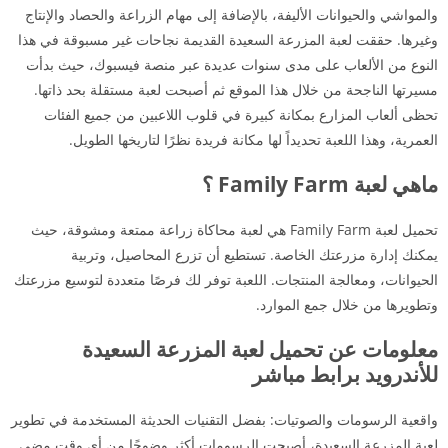
والمواشي والحيوانات الأليفة، بالإضافة إلى مهام الزراعة والحصاد والإنتاج
وغيرها. حققت لعبة المزرعة السعيدة القديمة نجاحات غير مسبوقة في هذا
النوع من الألعاب على مدى سنوات عديدة عبر منصة فيسبوك، حيث بدأت
مسيرتها الناجحة من خلال هذا الموقع ثم أصبحت لعبة مستقلة بحد ذاتها.
تحظى ألعاب المزارع بمكانة كبيرة في قلوب اللاعبين من جميع الفئات
العمرية، وهذا اللعبة تحديداً لها مكانة فريدة نظرًا لتاريخها الطويل.
ماهي لعبة Family Farm ؟
تحميل لعبة Family Farm هي لعبة محاكاة زراعة ممتعة ومشوقة، حيث
يمكنك إدارة مزرعتك الخاصة. تستطيع أن تزرع المحاصيل، وتربية
الحيوانات، ومعالجة المنتجات. اللعبة توفر لك فرصًا متعددة لتوسيع مزرعتك
وتطويرها من خلال جمع الموارد.
معلومات عن تحميل لعبة المزرعة السعيدة
للأندرويد برابط مباشر
واقعية الرسومات والصوتيات: بفضل التقنيات الحديثة المستخدمة في تطوير
لعبة المزرعة السعيدة، أصبحت الرسومات أكثر وضوحًا من أي وقت مضى.