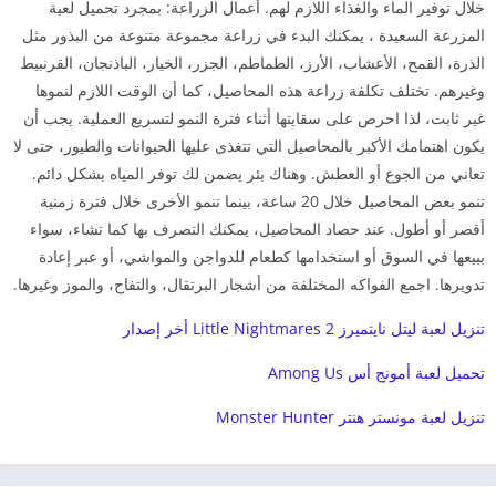
خلال توفير الماء والغذاء اللازم لهم. أعمال الزراعة: بمجرد تحميل​ لعبة
المزرعة السعيدة ، يمكنك البدء في زراعة مجموعة متنوعة من البذور مثل
الذرة، القمح، الأعشاب، الأرز، الطماطم، الجزر، الخيار، الباذنجان، القرنبيط
وغيرهم. تختلف تكلفة زراعة هذه المحاصيل، كما أن الوقت اللازم لنموها
غير ثابت، لذا احرص على سقايتها أثناء فترة النمو لتسريع العملية. يجب أن
يكون اهتمامك الأكبر بالمحاصيل التي تتغذى عليها الحيوانات والطيور، حتى لا
تعاني من الجوع أو العطش. وهناك بئر يضمن لك توفر المياه بشكل دائم.
تنمو بعض المحاصيل خلال 20 ساعة، بينما تنمو الأخرى خلال فترة زمنية
أقصر أو أطول. عند حصاد المحاصيل، يمكنك التصرف بها كما تشاء، سواء
ببيعها في السوق أو استخدامها كطعام للدواجن والمواشي، أو عبر إعادة
تدويرها. اجمع الفواكه المختلفة من أشجار البرتقال، والتفاح، والموز وغيرها.
تنزيل لعبة ليتل نايتميرز 2 Little Nightmares أخر إصدار
تحميل لعبة أمونج أس Among Us
تنزيل لعبة مونستر هنتر Monster Hunter