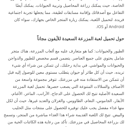
الخاصة، حيث يمكنك زراعة المحاصيل وتربية الحيوانات. يمكنك أيضًا
التفاعل مع أصدقائك وإقامة مسابقات لطيفة، مما يجعلها تجربة اجتماعية
فريدة. لتحميل اللعبة، يمكنك زيارة المتجر الخاص بجهازك، سواء كان
Android أو iOS.
حول تحميل لعبة المزرعة السعيدة للأيفون مجاناً
الطيور والحيوانات: كما هو متعارف عليه مع ألعاب المزرعة، هناك متجر
شامل يحتوي على جميع العناصر. يتضمن قسم مخصص للطيور والدواجن
والحيوانات والمواشي. في بداية رحلتك، لن تتمكن من شراء أي شيء
تريده، حيث أن كل طائر أو حيوان يتطلب مستوى معين للوصول إليه قبل
أن تتمكن من الاستفادة منه في مزرعتك. تتوفر مجموعة واسعة من
الأصناف والسلالات المتنوعة التي يصعب حصرها. تحميل لعبة المزرعة
السعيدة الأصلية تتيح لك الحصول على الدجاج، الأرانب، الماعز، الأغنام،
الأبقار، الجاموس، النعام، الطاووس، والغزلان والعديد غيرها، حيث أن لكل
منها غذاء مفضل يجب عليك توفيره للحصول على منتجات مثل الحليب
والبيض. تتيح لك اللعبة القديمة شراء هذا الغذاء مباشرة من المتجر، وتسمح
لك بزراعة المحاصيل في مزرعتك. تأكد من رعاية هذه الكائنات الحية من