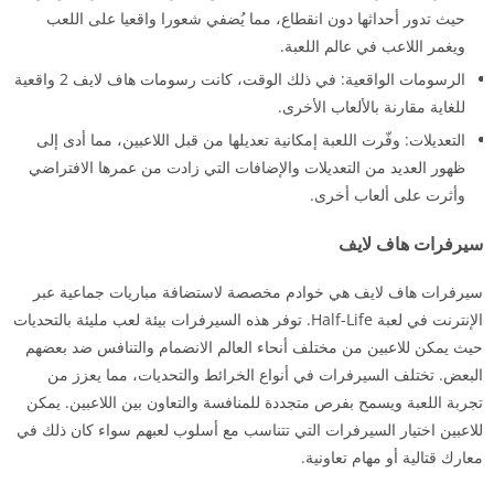
حيث تدور أحداثها دون انقطاع، مما يُضفي شعورا واقعيا على اللعب
ويغمر اللاعب في عالم اللعبة.
الرسومات الواقعية: في ذلك الوقت، كانت رسومات هاف لايف 2 واقعية
للغاية مقارنة بالألعاب الأخرى.
التعديلات: وفّرت اللعبة إمكانية تعديلها من قبل اللاعبين، مما أدى إلى
ظهور العديد من التعديلات والإضافات التي زادت من عمرها الافتراضي
وأثرت على ألعاب أخرى.
سيرفرات هاف لايف
سيرفرات هاف لايف هي خوادم مخصصة لاستضافة مباريات جماعية عبر
الإنترنت في لعبة Half-Life. توفر هذه السيرفرات بيئة لعب مليئة بالتحديات
حيث يمكن للاعبين من مختلف أنحاء العالم الانضمام والتنافس ضد بعضهم
البعض. تختلف السيرفرات في أنواع الخرائط والتحديات، مما يعزز من
تجربة اللعبة ويسمح بفرص متجددة للمنافسة والتعاون بين اللاعبين. يمكن
للاعبين اختيار السيرفرات التي تتناسب مع أسلوب لعبهم سواء كان ذلك في
معارك قتالية أو مهام تعاونية.