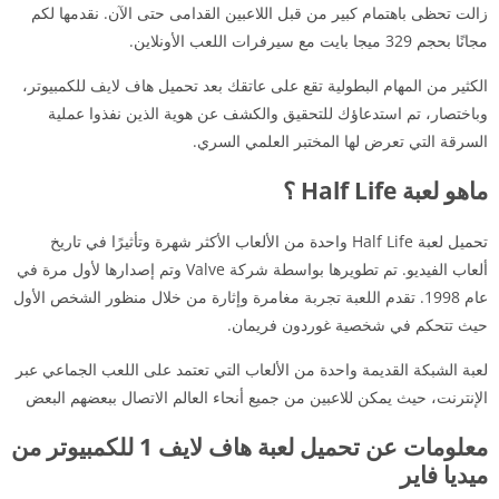
زالت تحظى باهتمام كبير من قبل اللاعبين القدامى حتى الآن. نقدمها لكم
مجانًا بحجم 329 ميجا بايت مع سيرفرات اللعب الأونلاين.
الكثير من المهام البطولية تقع على عاتقك بعد تحميل هاف لايف للكمبيوتر،
وباختصار، تم استدعاؤك للتحقيق والكشف عن هوية الذين نفذوا عملية
السرقة التي تعرض لها المختبر العلمي السري.
ماهو لعبة Half Life ؟
تحميل لعبة Half Life واحدة من الألعاب الأكثر شهرة وتأثيرًا في تاريخ
ألعاب الفيديو. تم تطويرها بواسطة شركة Valve وتم إصدارها لأول مرة في
عام 1998. تقدم اللعبة تجربة مغامرة وإثارة من خلال منظور الشخص الأول
حيث تتحكم في شخصية غوردون فريمان.
لعبة الشبكة القديمة واحدة من الألعاب التي تعتمد على اللعب الجماعي عبر
الإنترنت، حيث يمكن للاعبين من جميع أنحاء العالم الاتصال ببعضهم البعض
معلومات عن تحميل لعبة هاف لايف 1 للكمبيوتر من
ميديا فاير