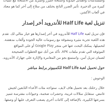
والمسدسات والقنابل اليدوية وأسلحة الليزر والمزيد من الأسلحة مع كميات
كبيرة من الذخيرة. تأثير الضرر الناتج يختلف من سلاح إلى آخر كما هو معتاد
في ألعاب الأكشن.
تنزيل لعبة Half Life للأندرويد أخر إصدار
فإن تنزيل لعبة
Half Life
للأندرويد في آخر إصدارها هو خيار مثالي لك. تقدم
هذه اللعبة تجربة مثيرة ومشوقة مع رسومات عالية الجودة وألعاب مدهشة.
لتحميلها، يمكنك البحث عنها في متجر Google Play أو على المواقع
الموثوقة التي تقدم ملفات APK. تأكد من أنك تتبع الخطوات الصحيحة
لضمان تنزيل آمن، واستمتع بجو من المغامرة والإثارة على جهازك الأندرويد.
حول تحميل لعبة Half Life للكمبيوتر برابط مباشر
الوحوش :
خلال رحلتك بعد تحميل هاف لايف، ستواجه مئات الأعداء التابعين لجيش
غامض. ستقابل سلالات غريبة، وحشرات ضخمة، وحيوانات مفترسة تتميز
بسرعتها الكبيرة، بالإضافة إلى كائنات أخرى يصعب التعرف عليها أو وصفها.