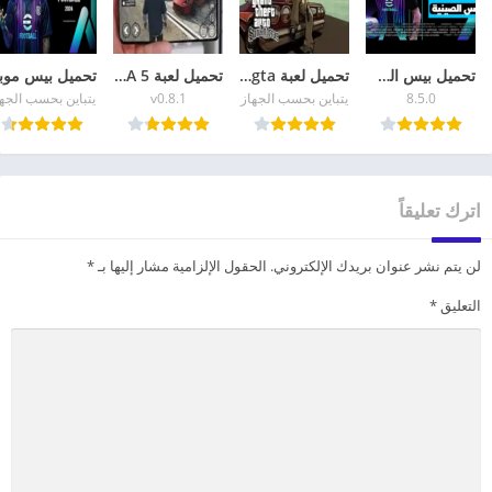
تحميل بيس الصينية eFootball China 2026 أحدث إصدار
تحميل لعبة gta للهاتف GTA San Andreas للاندرويد
تحميل لعبة GTA 5 للاندرويد apk + data الاصلية برابط مباشر
8.5.0
يتباين بحسب الجهاز
v0.8.1
يتباين بحسب الجه
اترك تعليقاً
لن يتم نشر عنوان بريدك الإلكتروني.
الحقول الإلزامية مشار إليها بـ
*
التعليق
*