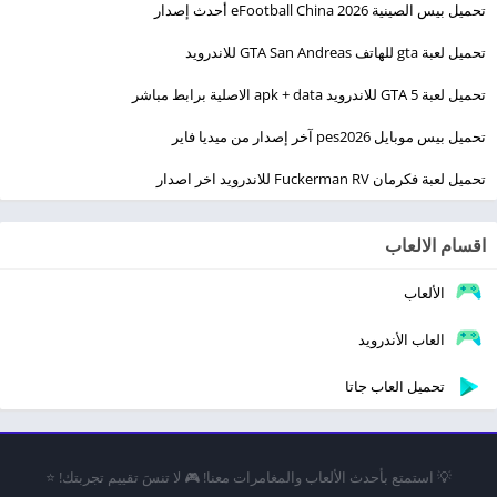
تحميل بيس الصينية eFootball China 2026 أحدث إصدار
تحميل لعبة gta للهاتف GTA San Andreas للاندرويد
تحميل لعبة GTA 5 للاندرويد apk + data الاصلية برابط مباشر
تحميل بيس موبايل pes2026 آخر إصدار من ميديا فاير
تحميل لعبة فكرمان Fuckerman RV للاندرويد اخر اصدار
اقسام الالعاب
الألعاب
العاب الأندرويد
تحميل العاب جاتا
💡 استمتع بأحدث الألعاب والمغامرات معنا! 🎮 لا تنسَ تقييم تجربتك! ⭐