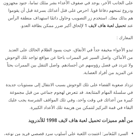
على الجانب الآخر، يوجد في صفوف الأعداء بشر مثلك تماما، جنود مجهزون
ودروع تمنحهم دفاعا قويا. احرص على قتل أعدائك بسرعة قبل أن يقوموا
هم بذلك معك. استخدم زر التصويب وحاول دائمًا استهداف منطقة الرأس
عند
تحميل لعبة هاف لايف 1
لإلحاق أكبر ضرر ممكن بطاقة العدو.
المعارك :
تبدو الأجواء مخيفة جداً في الأنفاق، حيث يسود الظلام الحالك على العديد
من الأماكن. واصل السير عبر الممرات باحثا عن مواقع تواجد تلك الوحوش
ولا تتردد في فصل رؤوسهم عن أجسادهم. واصل التنقل بين الممرات بحثاً
عن المزيد من أفراد العصابة.
تزداد صعوبة القضاء على تلك الوحوش بسبب الانتقال إلى مستويات جديدة
في سلسلة المهام المتتابعة. قد تتعرض لهجوم جماعي من قبل مجموعة
كبيرة من أعدائك في وقت واحد، وفي تلك المواقف الشرسة يجب عليك
البقاء في قمة التركيز لتتمكن من هزيمة تلك الأعداد الكبيرة.
من أهم مميزات تحميل لعبة هاف لايف 1998 للأندرويد
السرد المُغامر: اعتمدت اللعبة على أسلوب سرد قصصي فريد من نوعه،