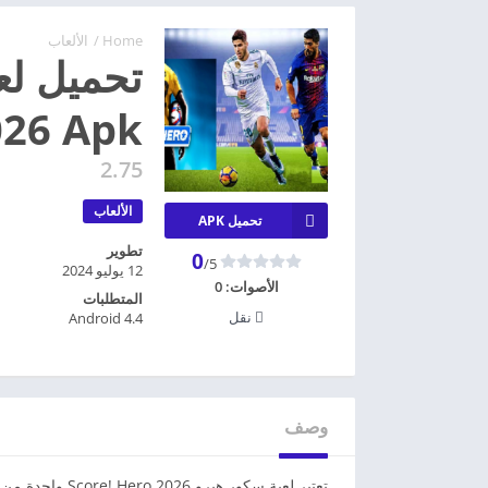
Home
/
الألعاب
ro 2026 Apk
2.75
الألعاب
تحميل APK
تطوير
0
/5
12 يوليو 2024
الأصوات:
0
المتطلبات
نقل
Android 4.4
وصف
تعتبر لعبة سكور