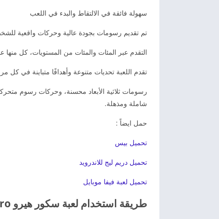
سهولة فائقة في الالتقاط والبدء في اللعب
تم تقديم رسومات بجودة عالية وحركات واقعية للشخ
التقدم عبر المئات والمئات من المستويات، كل منها ع
تقدم اللعبة تحديات متنوعة وأهدافًا متباينة في كل م
رسومات ثلاثية الأبعاد محسنة، وحركات رسوم متحركة د
شاملة ومذهلة.
حمل ايضاً :
تحميل بيس
تحميل دريم ليج للاندرويد
تحميل لعبة فيفا موبايل
طريقة استخدام لعبة سكور هيرو Score! Hero