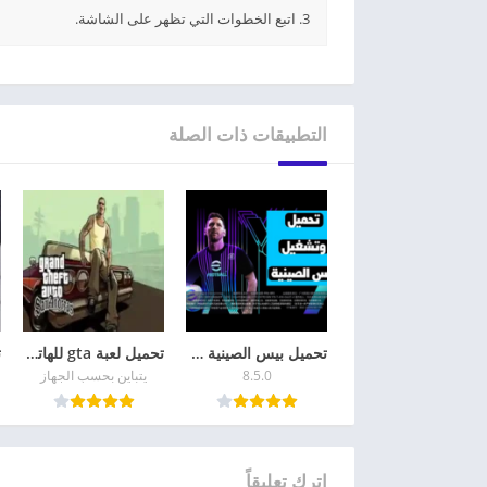
3. اتبع الخطوات التي تظهر على الشاشة.
التطبيقات ذات الصلة
تحميل بيس الصينية eFootball China 2026 أحدث إصدار
تحميل لعبة gta للهاتف GTA San Andreas للاندرويد
8.5.0
يتباين بحسب الجهاز
اترك تعليقاً