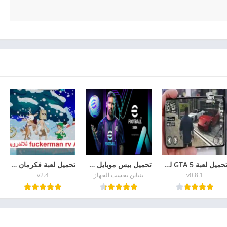
تحميل لعبة GTA 5 للاندرويد apk + data الاصلية برابط مباشر
تحميل بيس موبايل pes2026 آخر إصدار من ميديا فاير
تحميل لعبة فكرمان Fuckerman RV للاندرويد اخر اصدار
v0.8.1
يتباين بحسب الجهاز
v2.4