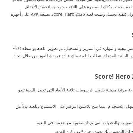
القدم، حيث يمكنك السيطرة على اللاعب وتوجيهه لتحقيق الأهداف
والانتصارات. في هذا المقال، سنقدم لك دليلًا شاملاً حول كيفية تحميل وتثبيت لعبة Score! Hero 2026 بصيغة APK على أجهزة
Score! Hero 2026 هي لعبة كرة قدم تعتمد على الاستراتيجية والمهارة في التمرير والتسجيل. تم تطوير اللعبة بواسطة First
ورسومها البيانية المذهلة. تتطلب اللعبة منك قيادة فريقك للفوز من خلال اتخاذ
ربة مرئية مذهلة بفضل الرسومات ثلاثية الأبعاد التي تجعل اللعبة تبدو
لاستخدام، مما يتيح للاعبين التركيز على الاستمتاع باللعبة بدلاً من
تويات والتحديات التي تزداد صعوبة مع تقدمك في اللعبة.
لك الشعور بأنك تعيش حياة لاعب كرة القدم.