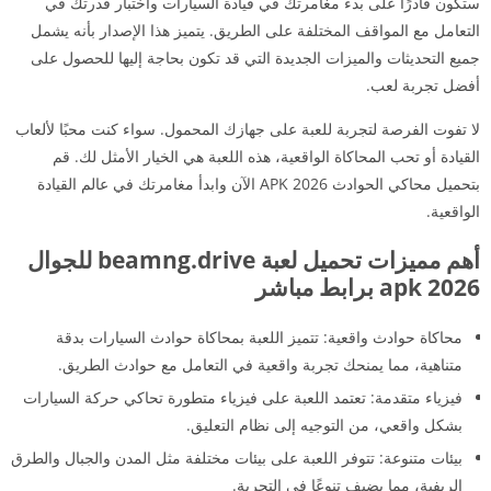
ستكون قادرًا على بدء مغامرتك في قيادة السيارات واختبار قدرتك في
التعامل مع المواقف المختلفة على الطريق. يتميز هذا الإصدار بأنه يشمل
جميع التحديثات والميزات الجديدة التي قد تكون بحاجة إليها للحصول على
أفضل تجربة لعب.
لا تفوت الفرصة لتجربة للعبة على جهازك المحمول. سواء كنت محبًا لألعاب
القيادة أو تحب المحاكاة الواقعية، هذه اللعبة هي الخيار الأمثل لك. قم
بتحميل محاكي الحوادث APK 2026 الآن وابدأ مغامرتك في عالم القيادة
الواقعية.
أهم مميزات تحميل لعبة beamng.drive للجوال
apk 2026 برابط مباشر
محاكاة حوادث واقعية: تتميز اللعبة بمحاكاة حوادث السيارات بدقة
متناهية، مما يمنحك تجربة واقعية في التعامل مع حوادث الطريق.
فيزياء متقدمة: تعتمد اللعبة على فيزياء متطورة تحاكي حركة السيارات
بشكل واقعي، من التوجيه إلى نظام التعليق.
بيئات متنوعة: تتوفر اللعبة على بيئات مختلفة مثل المدن والجبال والطرق
الريفية، مما يضيف تنوعًا في التجربة.