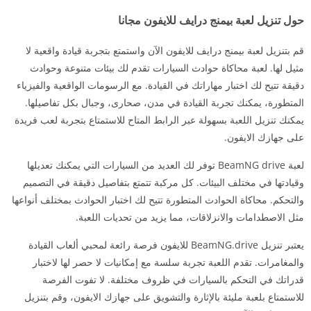
حول تنزيل لعبة بيمنج درايف للايفون مجانا
قم بتنزيل لعبة بيمنج درايف للايفون الآن واستمتع بتجربة قيادة واقعية لا
مثيل لها. لعبة محاكاة حوادث السيارات تقدم لك بيئات متنوعة وحوادث
دقيقة تتيح لك اختبار مهاراتك في القيادة. مع الرسومات الواقعية والفيزياء
المتطورة، يمكنك تجربة القيادة في مدن، صحارى، وجبال بكل تفاصيلها.
يمكنك تنزيل اللعبة بسهولة عبر الرابط المتاح للاستمتاع بتجربة لعب فريدة
على جهازك الايفون.
لعبة BeamNG drive توفر لك العديد من السيارات التي يمكنك تعديلها
وقيادتها في مختلف البيئات. كل مركبة تتمتع بتفاصيل دقيقة في التصميم
والتحكم. محاكاة الحوادث المتطورة تتيح لك اختبار الحوادث بمختلف أنواعها
مثل الاصطدامات والانزلاقات، مما يزيد من تحديات اللعبة.
يعتبر تنزيل BeamNG.drive للايفون فرصة رائعة لمحبي ألعاب القيادة
والمغامرات. تقدم اللعبة تجربة سلسة مع إمكانيات لا حصر لها لاختبار
قدراتك في التحكم بالسيارات في ظروف مختلفة. لا تفوت الفرصة
للاستمتاع بلعبة مليئة بالإثارة والتشويق على جهازك الايفون، وقم بتنزيل