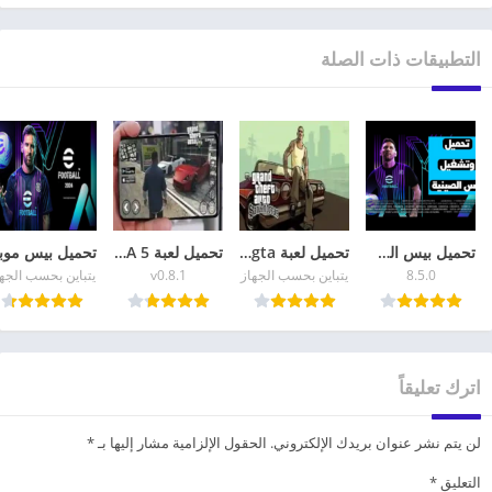
التطبيقات ذات الصلة
تحميل بيس الصينية eFootball China 2026 أحدث إصدار
تحميل لعبة gta للهاتف GTA San Andreas للاندرويد
تحميل لعبة GTA 5 للاندرويد apk + data الاصلية برابط مباشر
8.5.0
يتباين بحسب الجهاز
v0.8.1
يتباين بحسب الجه
اترك تعليقاً
لن يتم نشر عنوان بريدك الإلكتروني.
الحقول الإلزامية مشار إليها بـ
*
التعليق
*