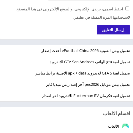
احفظ اسمي، بريدي الإلكتروني، والموقع الإلكتروني في هذا المتصفح
لاستخدامها المرة المقبلة في تعليقي.
تحميل بيس الصينية eFootball China 2026 أحدث إصدار
تحميل لعبة gta للهاتف GTA San Andreas للاندرويد
تحميل لعبة GTA 5 للاندرويد apk + data الاصلية برابط مباشر
تحميل بيس موبايل pes2026 آخر إصدار من ميديا فاير
تحميل لعبة فكرمان Fuckerman RV للاندرويد اخر اصدار
اقسام الالعاب
الألعاب