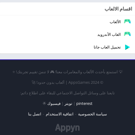
اقسام الالعاب
الألعاب
العاب الأندرويد
تحميل العاب جاتا
💡 استمتع بأحدث الألعاب والمغامرات معنا! 🎮 لا تنسَ تقييم تجربتك! ⭐
© 2024 AppsGames | ألعاب بدون حدود! 🚀
تابعنا على وسائل التواصل الاجتماعي للبقاء على اطلاع دائم:
pinterest
|
تويتر
|
فيسبوك
🌟
سياسة الخصوصية
اتفاقية الاستخدام
اتصل بنا