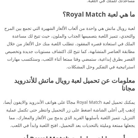
مساعدتك للملك في اللعبة.
ما هي لعبة Royal Match؟
لعبة رويال ماتش هي واحدة من ألعاب الألغاز الشهيرة التي تجمع بين المرح
والتحدي، تتميز اللعبة بتصميمها الجذاب والملون، حيث تتيح لك مساعدة
الملك في استعادة قصره المفقود، تتطلب اللعبة منك حل الألغاز من خلال
مطابقة العناصر المتشابهة، كما تتيح لك اكتشاف مستويات جديدة وتخصيص
القصر بطرق إبداعية، ستمضي وقتا ممتعا أثناء اللعب، وستكتسب مهارات
استراتيجية في التفكير وحل المشكلات.
معلومات عن تحميل لعبة رويال ماتش للأندرويد
مجانا
يمكنك تحميل لعبة Royal Match مجانًا على هواتف الأندرويد والايفون أيضا،
إذهب إلى أعلى الشاشة اضغط على زر التحميل وانتظر حتى تكتمل عملية
التنزيل، تتميز اللعبة بأسلوبها الفريد الذي يدمج بين الألغاز والمعارك، مما
يجعلها ممتعة ومليئة بالتحديات بعد التحميل، افتح اللعبة وابدأ في اللعب.