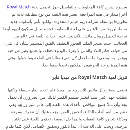
سنقوم بشرح كافة المعلومات والتفاصيل حول تحميل لعبة
Royal Match
أخر إصدار في هذه المراجعة، تعتبر هذه اللعبة من نوع مطابقة ثلاثة تم
تطويرها بواسطة شركة دريم جيمز المحدودة، ولكنها تأتي بأسلوب جديد
تماما، لن يقتصر اللاعبون على لعبة المطابقة فحسب، بل سيكون لديهم أيضا
فرصة لتحميل رويال ماتش للأندرويد، تدور أحداث اللعبة في عالم من
العجائب، حيث يشعر الملك العجوز اللطيف بالقلق المستمر بشأن كل شيء
من حوله، حكم البلاد والناس لا يعرف الهدوء لحظة، والجميع يعبر عن حبه
ويؤمن به، يسعى الملك لجعل كل شيء مثاليا في القلعة وما حولها، وفي
هذه المرة يواجه الحرفيون الملكيون تحديا صعبا جدا.
تنزيل لعبة Royal Match من ميديا فاير
تحميل لعبة رويال ماتش للأندرويد من ميديا فاير تقدم ألغاز بسيطة ولكنها
تتطلب جهدا كبيرا منك لتغيير تصميم القصر لذلك، من الضروري أن تعمل
بجد وأن تملأ جميع النواقص، تأخذك هذه اللعبة إلى عالم مثير ورائع، وهي
تعتبر من أهم ألعاب الذكاء، لتحقيق الفوز، يجب عليك أن تتحرك بسرعة
وبذكاء لتجاوز كافة العقبات والمراحل الصعبة، تحتوي اللعبة على ثلاثين
مرحلة، ويجب على اللاعب أن يبدأ بالفوز وتحقيق الأهداف، لكن كلما تقدم