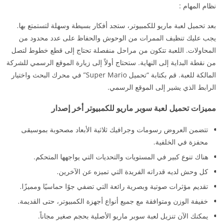
نظام المهام :
بعد تحميل لعبة ماريو للكمبيوتر، ستجد أفكار بسيطة وسهلة لتستمتع بها.
يجب عليك تنظيف الممرات من الوحوش والحفاظ على عدد محدود من
المحاولات. اللعبة تتكون من مراحل منفصلة تحتاج إلى قطع خطوط لتصل
من نقطة البداية إلى النهاية. ستحتاج أولاً إلى زيارة الموقع الرسمي للشركة
المالكة للعبة. قم بكتابة “تحميل Super Mario” في محرك البحث واختيار
الرابط الذي يشير إلى الموقع الرسمي.
مميزات تحميل لعبة سوبر ماريو للكمبيوتر أخر إصدار
تتضمن العروض رسومات وجرافيك ثلاثية الأبعاد مصحوبة بموسيقى
محفزة في الخلفية.
هناك تنوع كبير في المستويات والتحديات التي يواجهها المتحكم.
كل وحش لديه قدراته الفريدة التي تميزه عن الآخرين.
تقديم مؤثرات صوتية وبصرية رائعة التي تضفي جوًا حماسيًا ومميزًا.
خفيفة الوزن ومتوافقة مع جميع أنواع أجهزة الكمبيوتر، حتى القديمة.
يمكنك الآن تنزيل لعبة سوبر ماريو الأصلية بحجم صغير مجاناً.