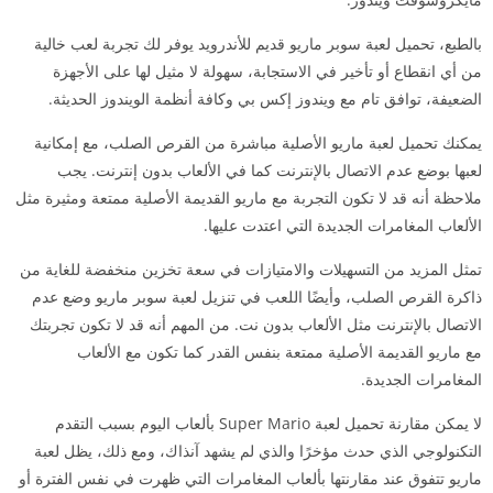
بالطبع، تحميل لعبة سوبر ماريو قديم للأندرويد يوفر لك تجربة لعب خالية
من أي انقطاع أو تأخير في الاستجابة، سهولة لا مثيل لها على الأجهزة
الضعيفة، توافق تام مع ويندوز إكس بي وكافة أنظمة الويندوز الحديثة.
يمكنك تحميل لعبة ماريو الأصلية مباشرة من القرص الصلب، مع إمكانية
لعبها بوضع عدم الاتصال بالإنترنت كما في الألعاب بدون إنترنت. يجب
ملاحظة أنه قد لا تكون التجربة مع ماريو القديمة الأصلية ممتعة ومثيرة مثل
الألعاب المغامرات الجديدة التي اعتدت عليها.
تمثل المزيد من التسهيلات والامتيازات في سعة تخزين منخفضة للغاية من
ذاكرة القرص الصلب، وأيضًا اللعب في تنزيل لعبة سوبر ماريو وضع عدم
الاتصال بالإنترنت مثل الألعاب بدون نت. من المهم أنه قد لا تكون تجربتك
مع ماريو القديمة الأصلية ممتعة بنفس القدر كما تكون مع الألعاب
المغامرات الجديدة.
لا يمكن مقارنة تحميل لعبة Super Mario بألعاب اليوم بسبب التقدم
التكنولوجي الذي حدث مؤخرًا والذي لم يشهد آنذاك، ومع ذلك، يظل لعبة
ماريو تتفوق عند مقارنتها بألعاب المغامرات التي ظهرت في نفس الفترة أو