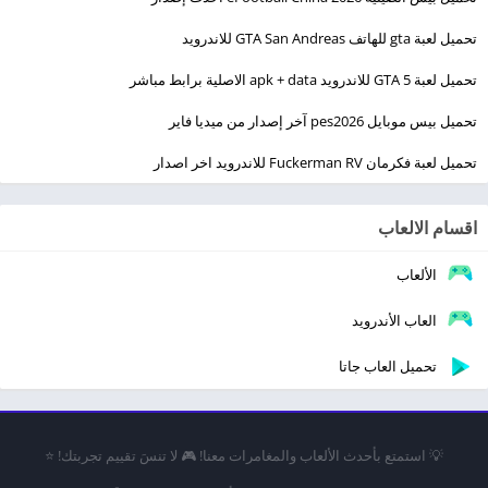
تحميل لعبة gta للهاتف GTA San Andreas للاندرويد
تحميل لعبة GTA 5 للاندرويد apk + data الاصلية برابط مباشر
تحميل بيس موبايل pes2026 آخر إصدار من ميديا فاير
تحميل لعبة فكرمان Fuckerman RV للاندرويد اخر اصدار
اقسام الالعاب
الألعاب
العاب الأندرويد
تحميل العاب جاتا
💡 استمتع بأحدث الألعاب والمغامرات معنا! 🎮 لا تنسَ تقييم تجربتك! ⭐