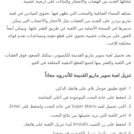
تتخللها العديد من الهضاب والأشجار والنباتات على أرضية عشبية.
تشاهد السماء الصافية والسحب التي تظهر فيها، تحتوي الميادين في لعبة
ماريو برذرز على العديد من العقبات مثل الأحجار والأخشاب التي يمكن
تدميرها في النسخة الأصلية من اللعبة عن طريق القفز عليها، ويمكن أيضاً
العثور على مربعات خشبية تحتوي على قطع ذهبية ومساعدات تقدم فوائد
مختلفة للاعب.
بعد تحميل لعبة سوبر ماريو القديمة للكمبيوتر، يمكنك الصعود فوق العقبات
في اللعبة والقفز بينها لجمع القطع الذهبية المعلقة في الجو.
تنزيل لعبة سوبر ماريو القديمة للأندرويد مجاناً
افتح تطبيق جوجل بلاي على هاتفك الذكي.
اضغط على خانة البحث الموجودة في أعلى الشاشة.
اكتب تحميل لعبة Super Mario في خانة البحث واضغط على Enter.
اختر اللعبة التي تريد تحميلها من نتائج البحث.
اضغط على زر التثبيت (Install) لبدء تنزيل اللعبة على هاتفك.
انتظر حتى يكتمل تنزيل اللعبة ثم قم بفتحها.