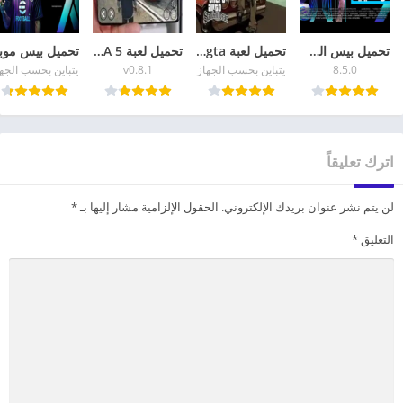
تحميل بيس الصينية eFootball China 2026 أحدث إصدار
تحميل لعبة gta للهاتف GTA San Andreas للاندرويد
تحميل لعبة GTA 5 للاندرويد apk + data الاصلية برابط مباشر
8.5.0
يتباين بحسب الجهاز
v0.8.1
يتباين بحسب الجه
اترك تعليقاً
لن يتم نشر عنوان بريدك الإلكتروني.
الحقول الإلزامية مشار إليها بـ
*
التعليق
*