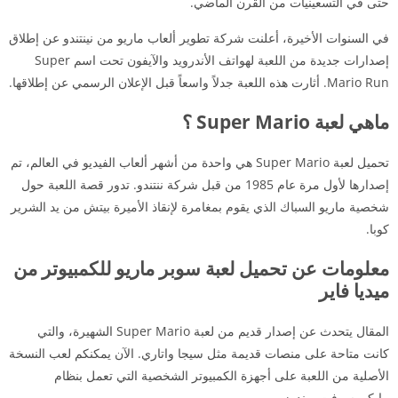
حتى في التسعينيات من القرن الماضي.
في السنوات الأخيرة، أعلنت شركة تطوير ألعاب ماريو من نينتندو عن إطلاق
إصدارات جديدة من اللعبة لهواتف الأندرويد والآيفون تحت اسم Super
Mario Run. أثارت هذه اللعبة جدلاً واسعاً قبل الإعلان الرسمي عن إطلاقها.
ماهي لعبة Super Mario ؟
تحميل لعبة Super Mario هي واحدة من أشهر ألعاب الفيديو في العالم، تم
إصدارها لأول مرة عام 1985 من قبل شركة ننتندو. تدور قصة اللعبة حول
شخصية ماريو السباك الذي يقوم بمغامرة لإنقاذ الأميرة بيتش من يد الشرير
كوبا.
معلومات عن تحميل لعبة سوبر ماريو للكمبيوتر من
ميديا فاير
المقال يتحدث عن إصدار قديم من لعبة Super Mario الشهيرة، والتي
كانت متاحة على منصات قديمة مثل سيجا واتاري. الآن يمكنكم لعب النسخة
الأصلية من اللعبة على أجهزة الكمبيوتر الشخصية التي تعمل بنظام
مايكروسوفت ويندوز.