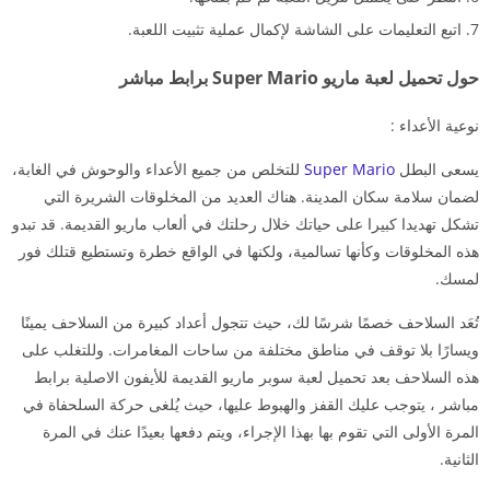
اتبع التعليمات على الشاشة لإكمال عملية تثبيت اللعبة.
حول تحميل لعبة ماريو Super Mario برابط مباشر
نوعية الأعداء :
يسعى البطل
Super Mario
للتخلص من جميع الأعداء والوحوش في الغابة،
لضمان سلامة سكان المدينة. هناك العديد من المخلوقات الشريرة التي
تشكل تهديدا كبيرا على حياتك خلال رحلتك في ألعاب ماريو القديمة. قد تبدو
هذه المخلوقات وكأنها تسالمية، ولكنها في الواقع خطرة وتستطيع قتلك فور
لمسك.
تُعَد السلاحف خصمًا شرسًا لك، حيث تتجول أعداد كبيرة من السلاحف يمينًا
ويسارًا بلا توقف في مناطق مختلفة من ساحات المغامرات. وللتغلب على
هذه السلاحف بعد تحميل لعبة سوبر ماريو القديمة للأيفون الاصلية برابط
مباشر ، يتوجب عليك القفز والهبوط عليها، حيث يُلغى حركة السلحفاة في
المرة الأولى التي تقوم بها بهذا الإجراء، ويتم دفعها بعيدًا عنك في المرة
الثانية.