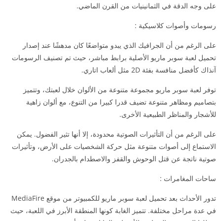
على وجه الدقة في الثمانينيات من القرن الماضي.
رسومات وأصوات كلاسيكية :
على الرغم من أن الجرافيك الذي يبدو متواضعًا كان مدهشًا عند إصدار
تحميل لعبة سوبر ماريو الأصلية برابط مباشر، حيث تم تصنيف الرسومات
آنذاك كأفضل منافسة بفئة 2D مثل ألعاب اتاري.
توفر لعبة سوبر ماريو مجموعة متنوعة من الألوان خلال لعبتك، وتتميز
بتصاميم ومظاهر متنوعة تضيف قدرا كبيرا من التنوع، مع ألوان زاهية
للأشجار والمناظر الطبيعية الأخرى.
على الرغم من أن التأثيرات الصوتية محدودة، إلا أنها تثير الفضول. يمكن
الاستماع إلى أصوات متنوعة مثل حركة الشخصيات على الأرض، وتأثيرات
صوتية ناتجة عن قتل الوحوش والقفز والاصطدام بالجدران.
ساحات المغامرات :
تدور الأحداث بعد تحميل لعبة سوبر ماريو للكمبيوتر من موقع MediaFire
في عدة مراحل مختلفة. تتميز الغابة كونها المنطقة الأبرز في اللعبة، حيث