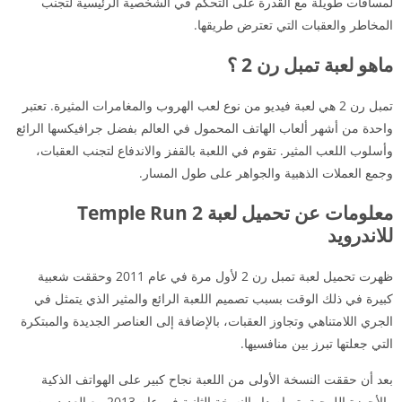
لمسافات طويلة مع القدرة على التحكم في الشخصية الرئيسية لتجنب
المخاطر والعقبات التي تعترض طريقها.
ماهو لعبة تمبل رن 2 ؟
تمبل رن 2 هي لعبة فيديو من نوع لعب الهروب والمغامرات المثيرة. تعتبر
واحدة من أشهر ألعاب الهاتف المحمول في العالم بفضل جرافيكسها الرائع
وأسلوب اللعب المثير. تقوم في اللعبة بالقفز والاندفاع لتجنب العقبات،
وجمع العملات الذهبية والجواهر على طول المسار.
معلومات عن تحميل لعبة Temple Run 2
للاندرويد
ظهرت تحميل لعبة تمبل رن 2 لأول مرة في عام 2011 وحققت شعبية
كبيرة في ذلك الوقت بسبب تصميم اللعبة الرائع والمثير الذي يتمثل في
الجري اللامتناهي وتجاوز العقبات، بالإضافة إلى العناصر الجديدة والمبتكرة
التي جعلتها تبرز بين منافسيها.
بعد أن حققت النسخة الأولى من اللعبة نجاح كبير على الهواتف الذكية
والأجهزة اللوحية، تم إصدار النسخة الثانية في عام 2013 مع العديد من