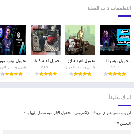
التطبيقات ذات الصلة
تحميل بيس الصينية eFootball China 2026 أحدث إصدار
تحميل لعبة gta للهاتف GTA San Andreas للاندرويد
تحميل لعبة GTA 5 للاندرويد apk + data الاصلية برابط مباشر
8.5.0
يتباين بحسب الجهاز
v0.8.1
يتباين بحسب الجه
اترك تعليقاً
لن يتم نشر عنوان بريدك الإلكتروني.
الحقول الإلزامية مشار إليها بـ
*
التعليق
*