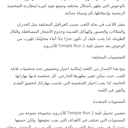
بالوحوش التي تظهر بأشكال مختلفة وتتمتع بقوة كبيرة لمطاردة الشخصية
الرئيسية وإسقاطها بأي وسيلة ممكنة.
يتعثر اللاعب في بحيّة اللعب بسبب العراقيل المختلفة مثل الجدران
والشلالات والجسور والهياكل القديمة وجذوع الأشجار المتساقطة والتلال
الطويلة، لذا يجب عليك أن تكون حذرًا جدًا أثناء محاولتك للهرب من
الوحوش بعد تحميل لعبة Temple Run 2 للأندرويد.
الشخصيات المختلفة:
يتيح هذا الإصدار من اللعبة إمكانية اختيار وتخصيص عدة شخصيات قابلة
للعب، حيث يمكن تغيير مظهرها الخارجي. كل شخصية لديها مهاراتها
الخاصة، لذا يجب اختيار الشخصية التي تناسب مهاراتك لتحقيق التقدم
والفوز في اللعبة.
المستويات المتعددة:
تتضمن تحميل لعبة Temple Run 2 للأندرويد مجموعة متنوعة من
المستويات التي تختلف في الأهداف التي يجب تحقيقها، ولكن جميعها
تتشتترك في نفس نمط اللعب، والذي يتضمن الهروب من الوحوش وتجاوز