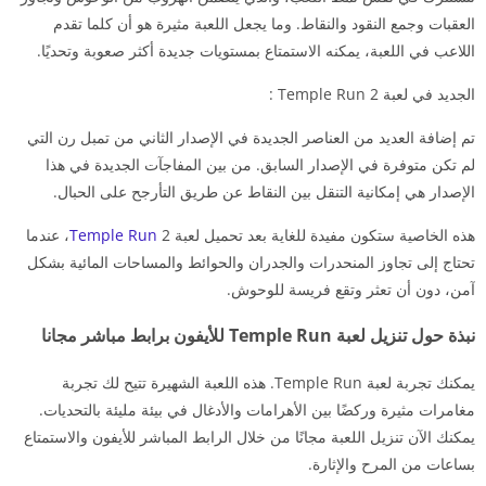
العقبات وجمع النقود والنقاط. وما يجعل اللعبة مثيرة هو أن كلما تقدم
اللاعب في اللعبة، يمكنه الاستمتاع بمستويات جديدة أكثر صعوبة وتحديًا.
الجديد في لعبة 2 Temple Run :
تم إضافة العديد من العناصر الجديدة في الإصدار الثاني من تمبل رن التي
لم تكن متوفرة في الإصدار السابق. من بين المفاجآت الجديدة في هذا
الإصدار هي إمكانية التنقل بين النقاط عن طريق التأرجح على الحبال.
هذه الخاصية ستكون مفيدة للغاية بعد تحميل لعبة
Temple Run
2، عندما
تحتاج إلى تجاوز المنحدرات والجدران والحوائط والمساحات المائية بشكل
آمن، دون أن تعثر وتقع فريسة للوحوش.
نبذة حول تنزيل لعبة Temple Run للأيفون برابط مباشر مجانا
يمكنك تجربة لعبة Temple Run. هذه اللعبة الشهيرة تتيح لك تجربة
مغامرات مثيرة وركضًا بين الأهرامات والأدغال في بيئة مليئة بالتحديات.
يمكنك الآن تنزيل اللعبة مجانًا من خلال الرابط المباشر للأيفون والاستمتاع
بساعات من المرح والإثارة.