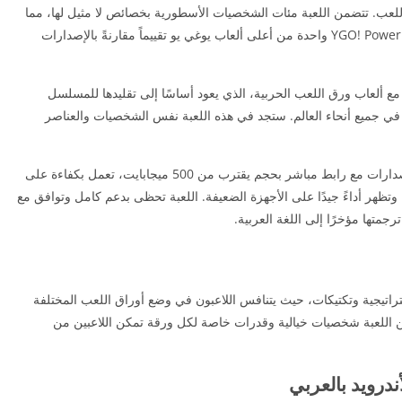
ب بطاقات اللعب. تتضمن اللعبة مئات الشخصيات الأسطورية بخصائص لا مثيل لها، مما
يمنحك تنوعاً وتجديداً دائمين. تُعتبر سلسلة YGO! Power of Chaos واحدة من أعلى ألعاب يوغي يو تقييماً مقارنةً بالإصدارات
 ألعاب ورق اللعب الحربية، الذي يعود أساسًا إلى تقليدها للمسلسل
حظى بشعبية كبيرة في جميع أنحاء العالم. ستجد في هذه اللعبة نفس الشخصيات والعناصر
يتوفر لدينا تحميل لعبة Yu-Gi-Oh للأندرويد بجميع الإصدارات مع رابط مباشر بحجم يقترب من 500 ميجابايت، تعمل بكفاءة على
ظهر أداءً جيدًا على الأجهزة الضعيفة. اللعبة تحظى بدعم كامل وتوافق مع
جمتها مؤخرًا إلى اللغة العربية.
 تقوم على استراتيجية وتكتيكات، حيث يتنافس اللاعبون في وضع أوراق اللعب المختلفة
 اللعبة شخصيات خيالية وقدرات خاصة لكل ورقة تمكن اللاعبين من
درويد بالعربي