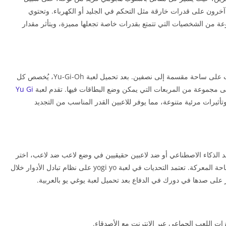
تمد آخرون على قدرات خارقة مثل التحكم في الجليد أو الكهرباء. وتحتوي
عة من الشخصيات التي تتمتع بقدرات خاصة تجعلها مميزة، ويتأثر مقدار
تمامًا كما هو معتاد في ألعاب يوغي يو، تقام المواجهات على ساحة مقسمة إلى نصفين. بعد تحميل لعبة Yu-Gi-Oh، يُخصص كل
ى مجموعة من المربعات التي يمكن وضع البطاقات فيها. تقدم لعبة
Yu Gi
يرات مرئية متنوعة، مما يوفر للاعبين القدر المناسب من التجديد
 الذكاء الاصطناعي أو ضد لاعبين حقيقيين في وضع لاعب ضد لاعب، اختر
مجموعة البطاقات التي تفضلها لتصطحبها معك إلى ساحة المعركة. تعتمد التحديات في لعبة yogi yo على نظام تبادل الأدوار خلال
على صدها في دورك في الدفاع بعد تحميل لعبة يوغي يو بالعربية.
ات اللعب الجماعي عبر الإنترنت مع الأصدقاء.