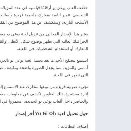
حققت العاب يوغي يو أرقامًا قياسية في عدد التنزيلا
الشخصي. تتميز اللعبة بمعارك ملحمية فريدة وأساليب ق
الأسلحة النارية، وسنكشف عن هذا الموضوع في الفقر
يعتبر هذا الإصدار المجاني من تنزيل لعبة يوغي يو مميزً
الجرافيك العالية التي تظهر بوضوح شكل الأبطال والق
المعارك أو استخدام الشخصيات في اللعبة.
استمتع بتصفح الأحداث بعد تحميل لعبة يوغي يو بالع
أمامي والمزيد، مما يجعل الصورة واضحة وتكشف عن أ
التي تظهر في اللعبة.
تجربة صوتية فريدة من نوعها تنتظرك عند الاستماع إ
إثارة مستمرة، تلك العناوين تكشف عن معلومات مف
والعناصر داخل ألعاب يوغي يو الجديدة، استمروا في ال
حول تحميل لعبة Yu-Gi-Oh أخر إصدار
أصناف البطاقات :