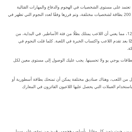
تعتمد على مستوى الشخصيات في الهجوم والدفاع والمهارات القتالية
بشكل عام. وعند تحميل لعبة يوغي كايبا، تجد أكثر من 200 بطاقة لشخصيات مختلفة، وتم فرزها وفقًا لعدد النجوم التي تظهر في
أقصى عدد من النجوم في تحميل لعبة Yu-Gi-Oh هو 12، مما يعني أن اللاعب يمتلك بطلًا من فئة الأساطير. في البداية، من
بعد تقدم اللاعب واكتساب الخبرة في اللعبة. كلما قلت النجوم في
ة.
 بطاقات يوجي يو ولا تحسينها. يجب عليك الوصول إلى مستوى معين لكل
ل من اللعب، وهناك صناديق مختلفة يمكن أن تمنحك بطاقة أسطورية أو
دية. عمليات الشراء تتم داخل لعبة yogi yo game باستخدام العملات التي يحصل عليها اللاعبون الفائزون في المعارك
رين، حيث يتميز كل مقاتل بأسلوب هجومي فريد من نوعه، على سبيل