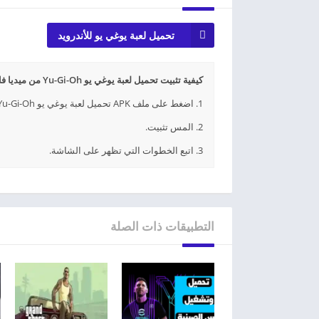
تحميل لعبة يوغي يو للأندرويد
كيفية تثبيت تحميل لعبة يوغي يو Yu-Gi-Oh من ميديا فاير APK؟
1. اضغط على ملف APK تحميل لعبة يوغي يو Yu-Gi-Oh من ميديا فاير الذي تم تنزيله.
2. المس تثبيت.
3. اتبع الخطوات التي تظهر على الشاشة.
التطبيقات ذات الصلة